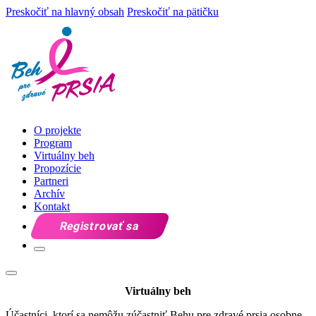
Preskočiť na hlavný obsah
Preskočiť na pätičku
O projekte
Program
Virtuálny beh
Propozície
Partneri
Archív
Kontakt
Registrovať sa
Virtuálny beh
Účastníci, ktorí sa nemôžu zúčastniť Behu pre zdravé prsia osobne