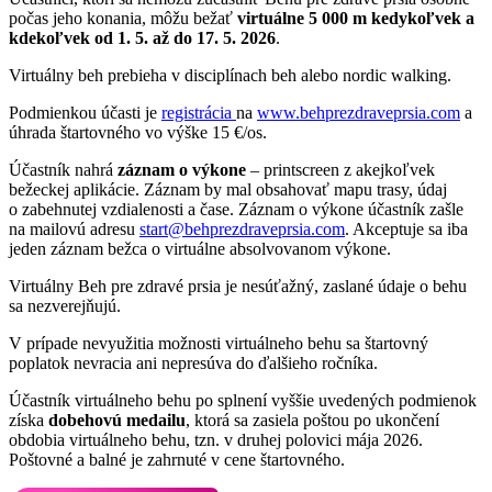
počas jeho konania, môžu bežať
virtuálne 5 000 m kedykoľvek a
kdekoľvek od 1. 5. až do 17. 5. 2026
.
Virtuálny beh prebieha v disciplínach beh alebo nordic walking.
Podmienkou účasti je
registrácia
na
www.behprezdraveprsia.com
a
úhrada štartovného vo výške 15 €/os.
Účastník nahrá
záznam o výkone
– printscreen z akejkoľvek
bežeckej aplikácie. Záznam by mal obsahovať mapu trasy, údaj
o zabehnutej vzdialenosti a čase. Záznam o výkone účastník zašle
na mailovú adresu
start@behprezdraveprsia.com
. Akceptuje sa iba
jeden záznam bežca o virtuálne absolvovanom výkone.
Virtuálny Beh pre zdravé prsia je nesúťažný, zaslané údaje o behu
sa nezverejňujú.
V prípade nevyužitia možnosti virtuálneho behu sa štartovný
poplatok nevracia ani nepresúva do ďalšieho ročníka.
Účastník virtuálneho behu po splnení vyššie uvedených podmienok
získa
dobehovú medailu
, ktorá sa zasiela poštou po ukončení
obdobia virtuálneho behu, tzn. v druhej polovici mája 2026.
Poštovné a balné je zahrnuté v cene štartovného.